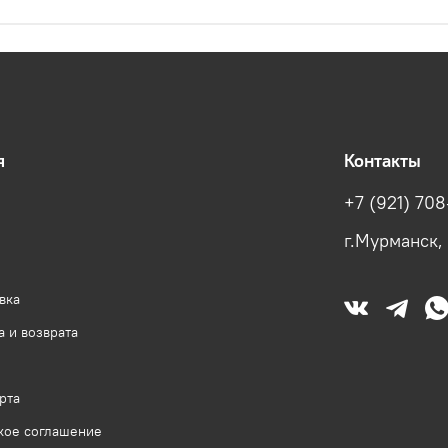
я
Контакты
+7 (921) 708
г.Мурманск,
вка
 и возврата
рта
кое соглашение