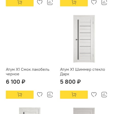
Атум X1 Смок лакобель
Атум X1 Шиммер стекло
черное
Дарк
6 100 ₽
5 800 ₽