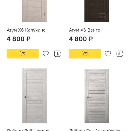
Атум X6 Капучино
Атум X6 Венге
4 800 ₽
4 800 ₽
Дублин Дуб Нордик
Дублин Ель Альпийская