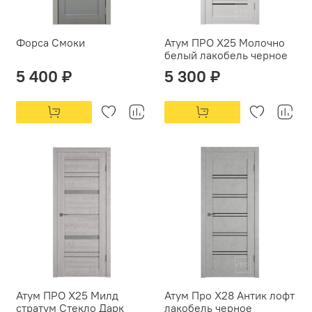
Форса Смоки
Атум ПРО X25 Молочно
белый лакобель черное
5 400 ₽
5 300 ₽
Атум ПРО X25 Милд
Атум Про X28 Антик лофт
стратум Стекло Дарк
лакобель черное