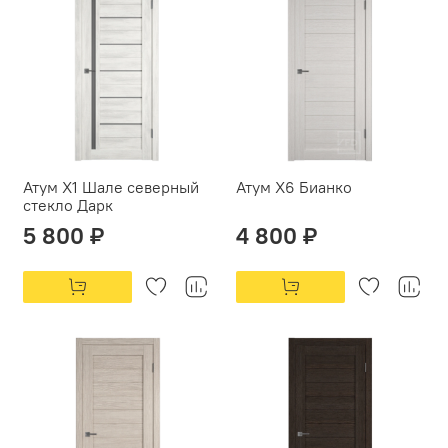
Атум X1 Шале северный
Атум X6 Бианко
стекло Дарк
5 800 ₽
4 800 ₽