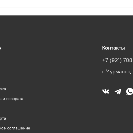
я
Контакты
+7 (921) 708
г.Мурманск,
вка
 и возврата
рта
кое соглашение