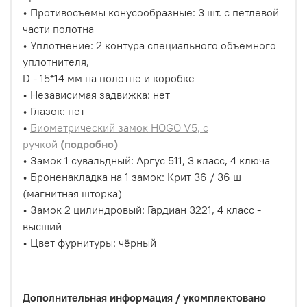
• Противосъемы конусообразные: 3 шт. с петлевой
части полотна
• Уплотнение: 2 контура специального объемного
уплотнителя,
D - 15*14 мм на полотне и коробке
• Независимая задвижка: нет
• Глазок: нет
•
Б
иометрический замок HOGO V5, с
ручкой
(подробно)
• Замок 1 сувальдный: Аргус 511, 3 класс, 4 ключа
• Броненакладка на 1 замок: Крит 36 / 36 ш
(магнитная шторка)
• Замок 2 цилиндровый: Гардиан 3221, 4 класс -
высший
• Цвет фурнитуры: чёрный
Дополнительная информация / укомплектовано